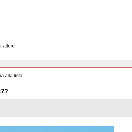
arattere
a alla lista
t??