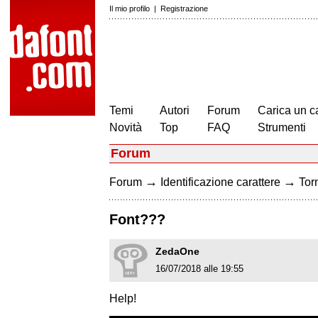
Il mio profilo
|
Registrazione
Temi
Autori
Forum
Carica un c
Novità
Top
FAQ
Strumenti
Forum
→
→
Forum
Identificazione carattere
Torn
Font???
ZedaOne
16/07/2018 alle 19:55
Help!