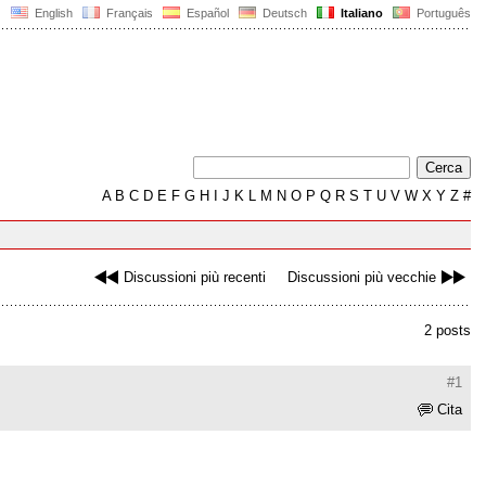
English
Français
Español
Deutsch
Italiano
Português
A
B
C
D
E
F
G
H
I
J
K
L
M
N
O
P
Q
R
S
T
U
V
W
X
Y
Z
#
Discussioni più recenti
Discussioni più vecchie
2 posts
#1
Cita