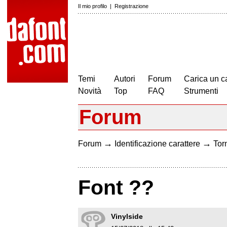
Il mio profilo
|
Registrazione
Temi
Autori
Forum
Carica un c
Novità
Top
FAQ
Strumenti
Forum
→
→
Forum
Identificazione carattere
Torn
Font ??
Vinylside