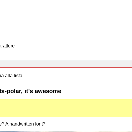
arattere
a alla lista
bi-polar, it's awesome
se? A handwritten font?