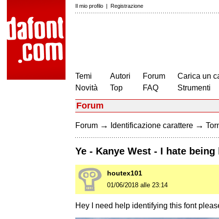
Il mio profilo
|
Registrazione
Temi
Autori
Forum
Carica un c
Novità
Top
FAQ
Strumenti
Forum
→
→
Forum
Identificazione carattere
Torn
Ye - Kanye West - I hate being 
houtex101
01/06/2018 alle 23:14
Hey I need help identifying this font plea