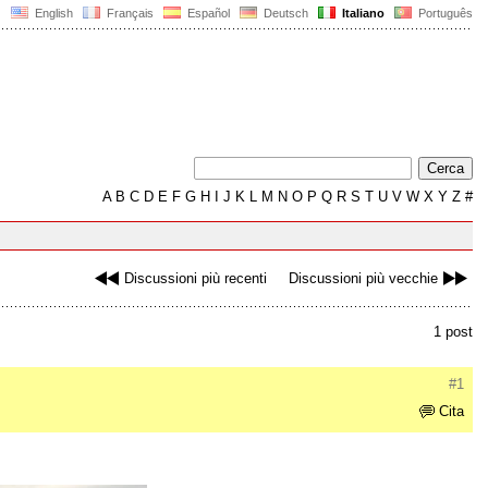
English
Français
Español
Deutsch
Italiano
Português
A
B
C
D
E
F
G
H
I
J
K
L
M
N
O
P
Q
R
S
T
U
V
W
X
Y
Z
#
Discussioni più recenti
Discussioni più vecchie
1 post
#1
Cita