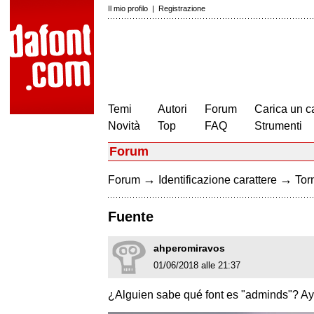
Il mio profilo
|
Registrazione
Temi
Autori
Forum
Carica un c
Novità
Top
FAQ
Strumenti
Forum
→
→
Forum
Identificazione carattere
Torn
Fuente
ahperomiravos
01/06/2018 alle 21:37
¿Alguien sabe qué font es "adminds"? Ay