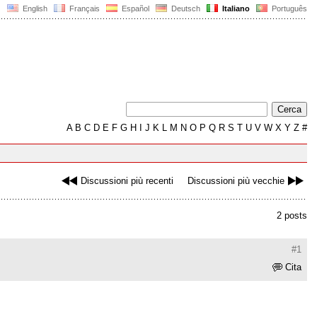
English
Français
Español
Deutsch
Italiano
Português
A
B
C
D
E
F
G
H
I
J
K
L
M
N
O
P
Q
R
S
T
U
V
W
X
Y
Z
#
Discussioni più recenti
Discussioni più vecchie
2 posts
#1
Cita