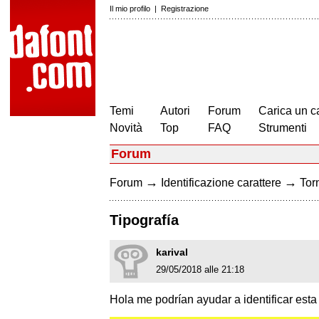
Il mio profilo
|
Registrazione
Temi
Autori
Forum
Carica un c
Novità
Top
FAQ
Strumenti
Forum
→
→
Forum
Identificazione carattere
Torn
Tipografía
karival
29/05/2018 alle 21:18
Hola me podrían ayudar a identificar esta 