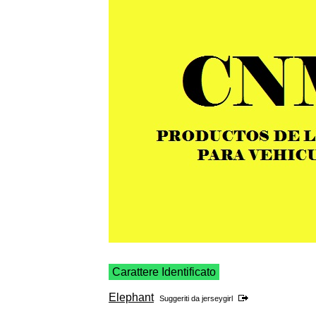
Carattere Identificato
Elephant
Suggeriti da
jerseygirl