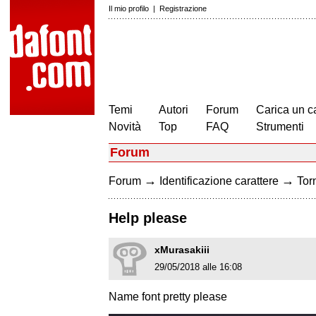
Il mio profilo
|
Registrazione
Temi
Autori
Forum
Carica un c
Novità
Top
FAQ
Strumenti
Forum
→
→
Forum
Identificazione carattere
Torn
Help please
xMurasakiii
29/05/2018 alle 16:08
Name font pretty please