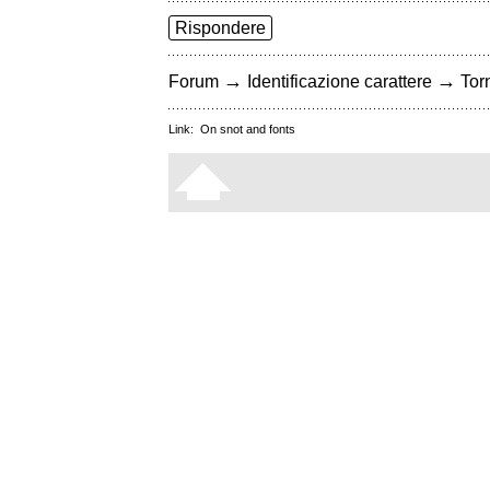
Rispondere
→
→
Forum
Identificazione carattere
Torn
Link:
On snot and fonts