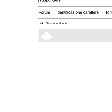
Rispondere
→
→
Forum
Identificazione carattere
Torn
Link:
On snot and fonts