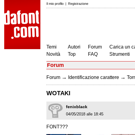
Il mio profilo
|
Registrazione
Temi
Autori
Forum
Carica un c
Novità
Top
FAQ
Strumenti
Forum
→
→
Forum
Identificazione carattere
Torn
WOTAKI
fenixblack
04/05/2018 alle 18:45
FONT???