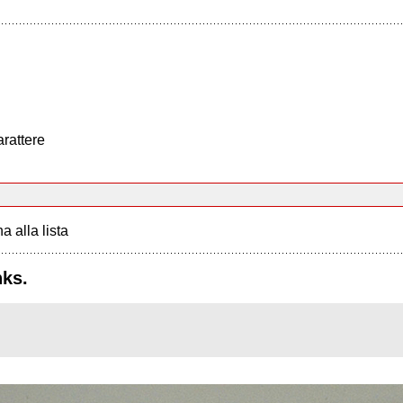
arattere
a alla lista
nks.