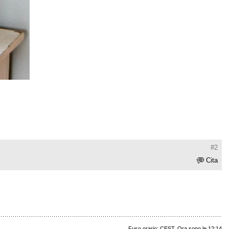
#2
Cita
Fuso orario: CEST. Ora sono le 12:14