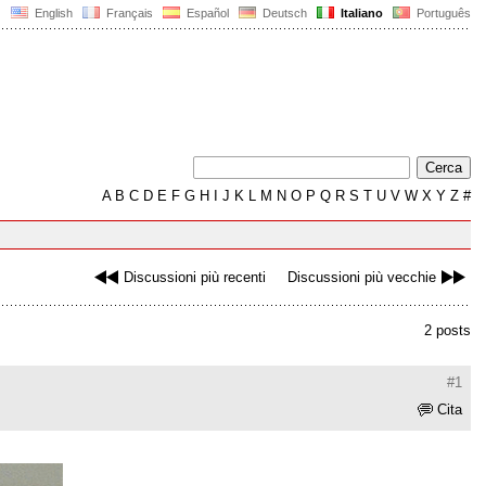
English
Français
Español
Deutsch
Italiano
Português
A
B
C
D
E
F
G
H
I
J
K
L
M
N
O
P
Q
R
S
T
U
V
W
X
Y
Z
#
Discussioni più recenti
Discussioni più vecchie
2 posts
#1
Cita