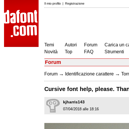
Il mio profilo
|
Registrazione
Temi
Autori
Forum
Carica un c
Novità
Top
FAQ
Strumenti
Forum
→
→
Forum
Identificazione carattere
Torn
Cursive font help, please. Tha
kjharris143
07/04/2018 alle 18:16