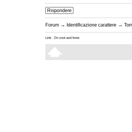
Rispondere
→
→
Forum
Identificazione carattere
Torn
Link:
On snot and fonts