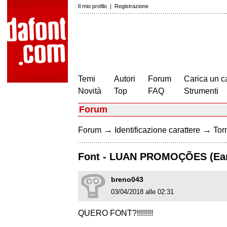
Il mio profilo
|
Registrazione
Temi
Autori
Forum
Carica un c
Novità
Top
FAQ
Strumenti
Forum
→
→
Forum
Identificazione carattere
Torn
Font - LUAN PROMOÇÕES (Ear
breno043
03/04/2018 alle 02:31
QUERO FONT?!!!!!!!!