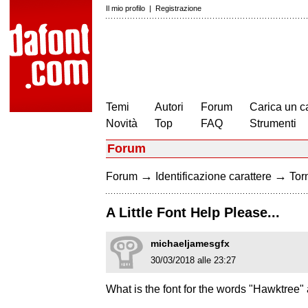
Il mio profilo
|
Registrazione
Temi
Autori
Forum
Carica un c
Novità
Top
FAQ
Strumenti
Forum
→
→
Forum
Identificazione carattere
Torn
A Little Font Help Please...
michaeljamesgfx
30/03/2018 alle 23:27
What is the font for the words "Hawktree"