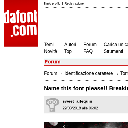
Il mio profilo
|
Registrazione
Temi
Autori
Forum
Carica un c
Novità
Top
FAQ
Strumenti
Forum
→
→
Forum
Identificazione carattere
Torn
Name this font please!! Breaki
sweet_arlequin
29/03/2018 alle 06:02