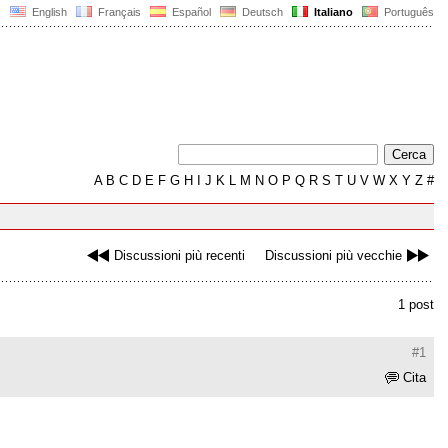
English
Français
Español
Deutsch
Italiano
Português
A
B
C
D
E
F
G
H
I
J
K
L
M
N
O
P
Q
R
S
T
U
V
W
X
Y
Z
#
Discussioni più recenti
Discussioni più vecchie
1 post
#1
Cita