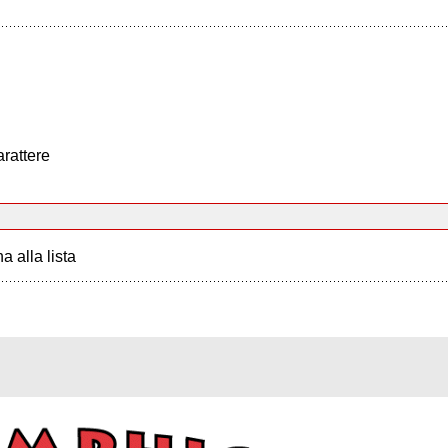
arattere
a alla lista