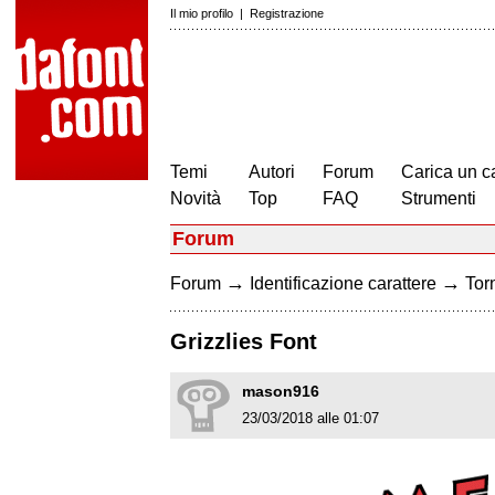
Il mio profilo
|
Registrazione
Temi
Autori
Forum
Carica un c
Novità
Top
FAQ
Strumenti
Forum
→
→
Forum
Identificazione carattere
Torn
Grizzlies Font
mason916
23/03/2018 alle 01:07