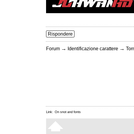
Rispondere
→
→
Forum
Identificazione carattere
Torn
Link:
On snot and fonts