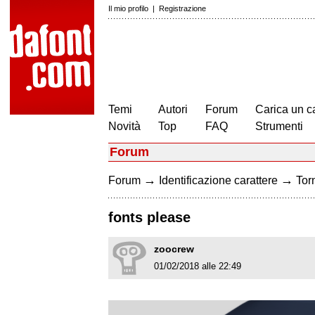
Il mio profilo
|
Registrazione
Temi
Autori
Forum
Carica un c
Novità
Top
FAQ
Strumenti
Forum
→
→
Forum
Identificazione carattere
Torn
fonts please
zoocrew
01/02/2018 alle 22:49