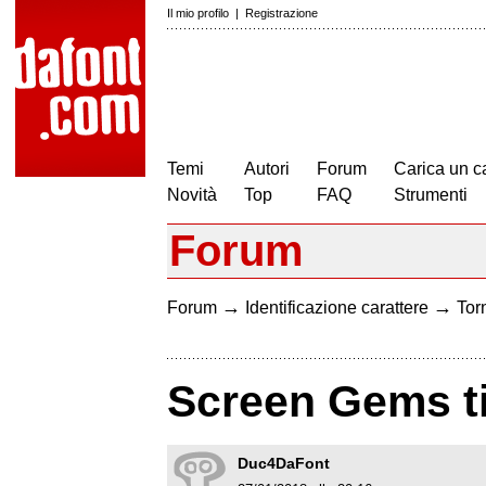
Il mio profilo
|
Registrazione
Temi
Autori
Forum
Carica un c
Novità
Top
FAQ
Strumenti
Forum
→
→
Forum
Identificazione carattere
Torn
Screen Gems ti
Duc4DaFont