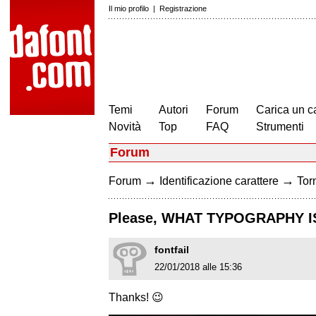
Il mio profilo
|
Registrazione
Temi
Autori
Forum
Carica un c
Novità
Top
FAQ
Strumenti
Forum
→
→
Forum
Identificazione carattere
Torn
Please, WHAT TYPOGRAPHY IS
fontfail
22/01/2018 alle 15:36
Thanks! 😉