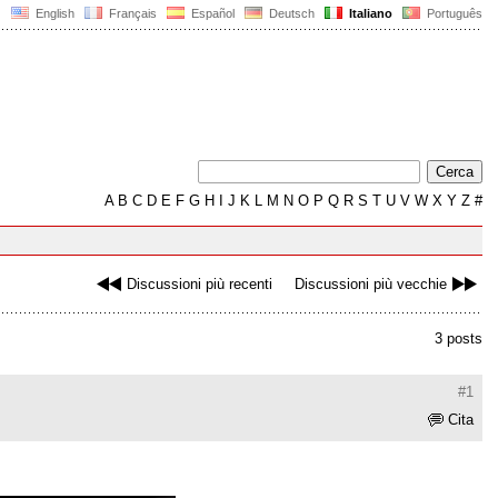
English
Français
Español
Deutsch
Italiano
Português
A
B
C
D
E
F
G
H
I
J
K
L
M
N
O
P
Q
R
S
T
U
V
W
X
Y
Z
#
Discussioni più recenti
Discussioni più vecchie
3 posts
#1
Cita