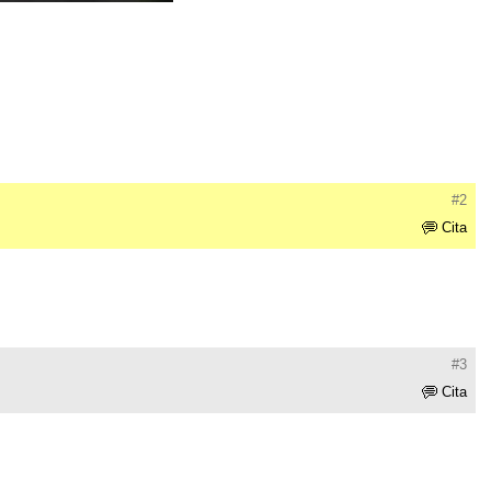
#2
Cita
#3
Cita