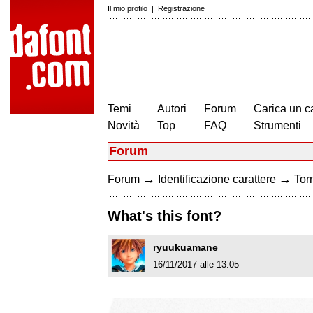
Il mio profilo
|
Registrazione
Temi
Autori
Forum
Carica un c
Novità
Top
FAQ
Strumenti
Forum
→
→
Forum
Identificazione carattere
Torn
What's this font?
ryuukuamane
16/11/2017 alle 13:05