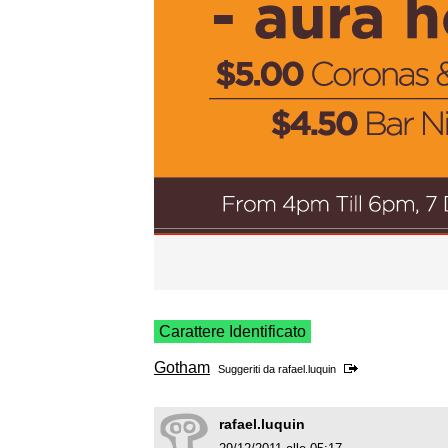
Carattere Identificato
Gotham
Suggeriti da
rafael.luquin
rafael.luquin