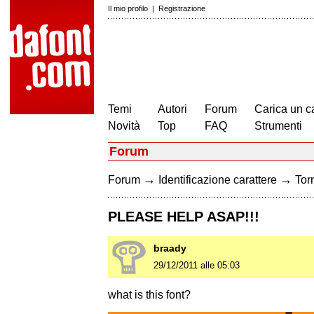
Il mio profilo
|
Registrazione
Temi
Autori
Forum
Carica un c
Novità
Top
FAQ
Strumenti
Forum
→
→
Forum
Identificazione carattere
Torn
PLEASE HELP ASAP!!!
braady
29/12/2011 alle 05:03
what is this font?