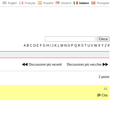
English
Français
Español
Deutsch
Italiano
Português
A
B
C
D
E
F
G
H
I
J
K
L
M
N
O
P
Q
R
S
T
U
V
W
X
Y
Z
#
Discussioni più recenti
Discussioni più vecchie
2 posts
#1
Cita