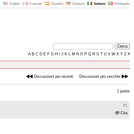
English
Français
Español
Deutsch
Italiano
Português
A
B
C
D
E
F
G
H
I
J
K
L
M
N
O
P
Q
R
S
T
U
V
W
X
Y
Z
#
Discussioni più recenti
Discussioni più vecchie
2 posts
#1
Cita