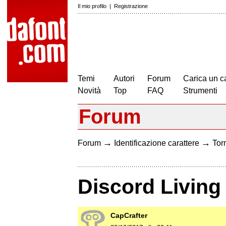
Il mio profilo
|
Registrazione
Temi
Autori
Forum
Carica un c
Novità
Top
FAQ
Strumenti
Forum
→
→
Forum
Identificazione carattere
Torn
Discord Livin
CapCrafter