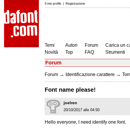
Il mio profilo
|
Registrazione
Temi
Autori
Forum
Carica un c
Novità
Top
FAQ
Strumenti
Forum
→
→
Forum
Identificazione carattere
Torn
Font name please!
joelren
20/10/2017 alle 04:50
Hello everyone, I need identify one font.