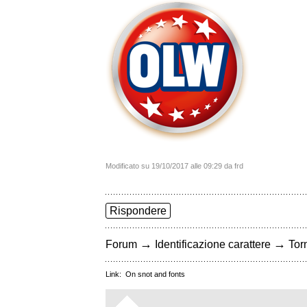
Modificato su 19/10/2017 alle 09:29 da frd
Rispondere
→
→
Forum
Identificazione carattere
Torn
Link:
On snot and fonts