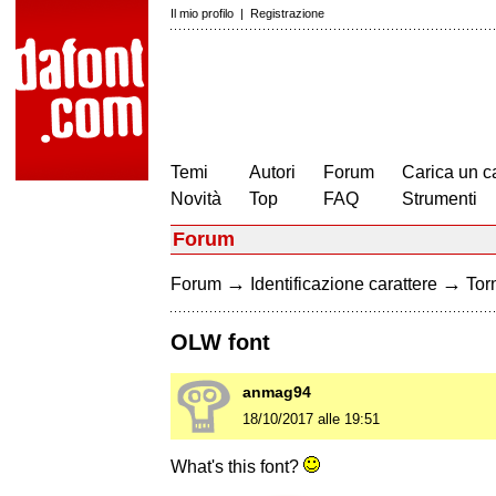
Il mio profilo
|
Registrazione
Temi
Autori
Forum
Carica un c
Novità
Top
FAQ
Strumenti
Forum
→
→
Forum
Identificazione carattere
Torn
OLW font
anmag94
18/10/2017 alle 19:51
What's this font?