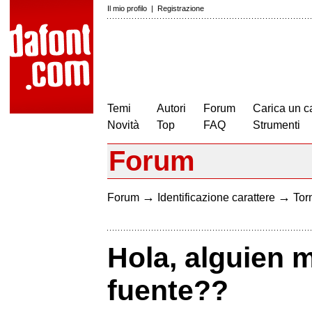
Il mio profilo
|
Registrazione
Temi
Autori
Forum
Carica un c
Novità
Top
FAQ
Strumenti
Forum
→
→
Forum
Identificazione carattere
Torn
Hola, alguien 
fuente??