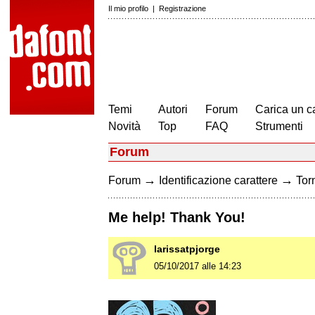
Il mio profilo
|
Registrazione
Temi
Autori
Forum
Carica un c
Novità
Top
FAQ
Strumenti
Forum
→
→
Forum
Identificazione carattere
Torn
Me help! Thank You!
larissatpjorge
05/10/2017 alle 14:23