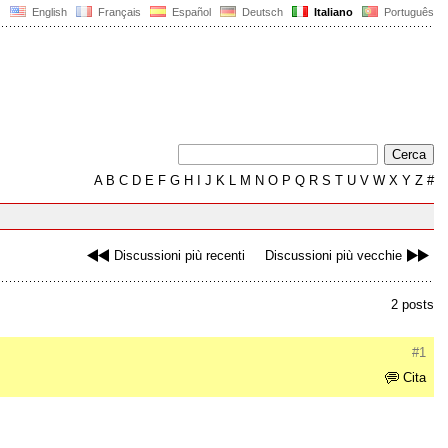
English
Français
Español
Deutsch
Italiano
Português
A
B
C
D
E
F
G
H
I
J
K
L
M
N
O
P
Q
R
S
T
U
V
W
X
Y
Z
#
Discussioni più recenti
Discussioni più vecchie
2 posts
#1
Cita