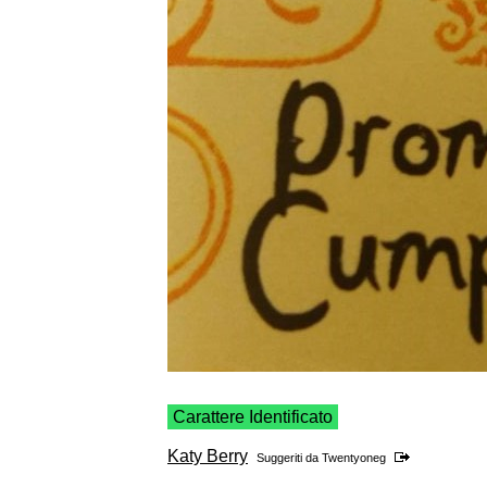
Carattere Identificato
Katy Berry
Suggeriti da
Twentyoneg