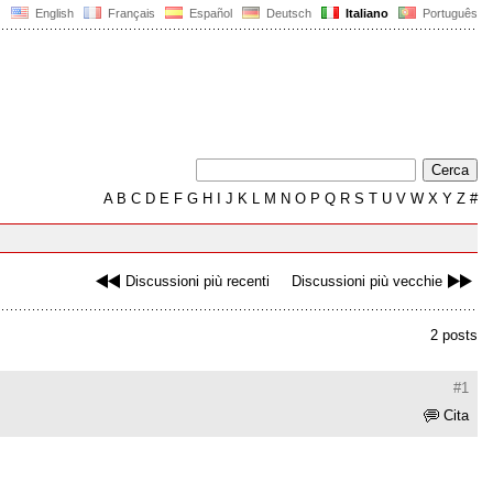
English
Français
Español
Deutsch
Italiano
Português
A
B
C
D
E
F
G
H
I
J
K
L
M
N
O
P
Q
R
S
T
U
V
W
X
Y
Z
#
Discussioni più recenti
Discussioni più vecchie
2 posts
#1
Cita