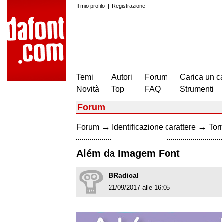
Il mio profilo
|
Registrazione
Temi
Autori
Forum
Carica un c
Novità
Top
FAQ
Strumenti
Forum
→
→
Forum
Identificazione carattere
Torn
Além da Imagem Font
BRadical
21/09/2017 alle 16:05