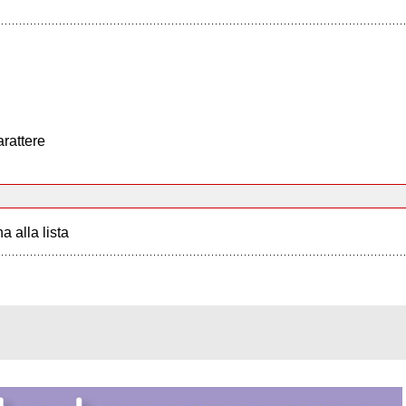
arattere
a alla lista