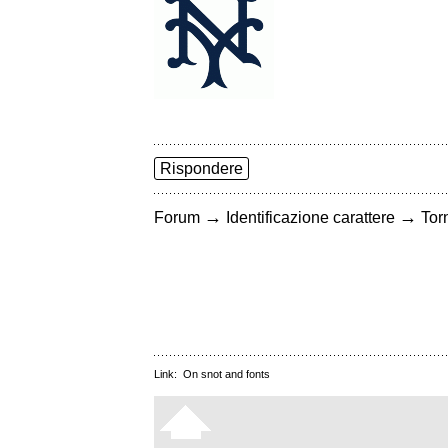
Rispondere
→
→
Forum
Identificazione carattere
Torn
Link:
On snot and fonts