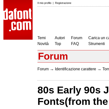
Il mio profilo
|
Registrazione
Temi
Autori
Forum
Carica un c
Novità
Top
FAQ
Strumenti
Forum
→
→
Forum
Identificazione carattere
Torn
80s Early 90s
Fonts(from the