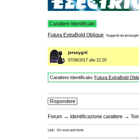
Carattere Identificato
Futura ExtraBold Oblique
Suggeriti da
jerseygirl
jerseygirl
07/08/2017 alle 22:20
Carattere Identificato:
Futura ExtraBold Obli
Rispondere
→
→
Forum
Identificazione carattere
Torn
Link:
On snot and fonts