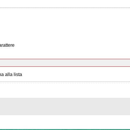
arattere
a alla lista