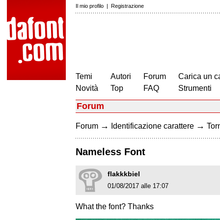
Il mio profilo
|
Registrazione
Temi
Autori
Forum
Carica un c
Novità
Top
FAQ
Strumenti
Forum
→
→
Forum
Identificazione carattere
Torn
Nameless Font
flakkkbiel
01/08/2017 alle 17:07
What the font? Thanks