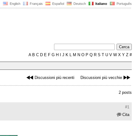
English
Français
Español
Deutsch
Italiano
Português
A
B
C
D
E
F
G
H
I
J
K
L
M
N
O
P
Q
R
S
T
U
V
W
X
Y
Z
#
Discussioni più recenti
Discussioni più vecchie
2 posts
#1
Cita