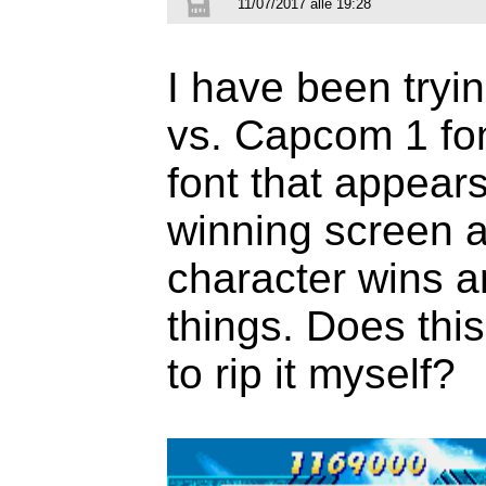
11/07/2017 alle 19:28
I have been tryin
vs. Capcom 1 fon
font that appear
winning screen 
character wins an
things. Does this 
to rip it myself?