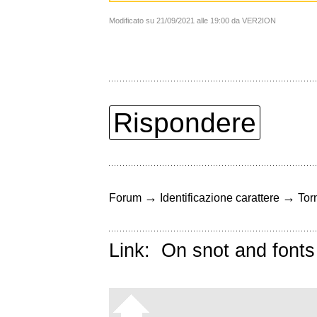
Modificato su 21/09/2021 alle 19:00 da VER2ION
Rispondere
→
→
Forum
Identificazione carattere
Torn
Link:
On snot and fonts