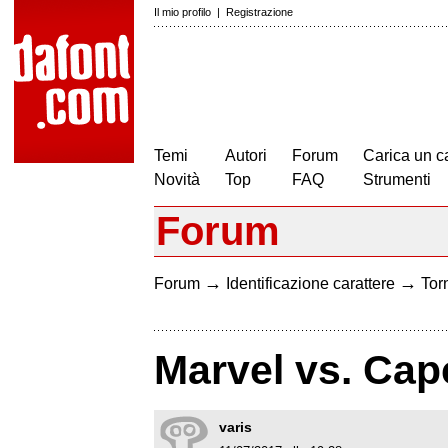
Il mio profilo
|
Registrazione
Temi
Autori
Forum
Carica un c
Novità
Top
FAQ
Strumenti
Forum
→
→
Forum
Identificazione carattere
Torn
Marvel vs. Ca
varis