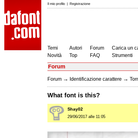
Il mio profilo
|
Registrazione
Temi
Autori
Forum
Carica un c
Novità
Top
FAQ
Strumenti
Forum
→
→
Forum
Identificazione carattere
Torn
What font is this?
Shay02
29/06/2017 alle 11:05