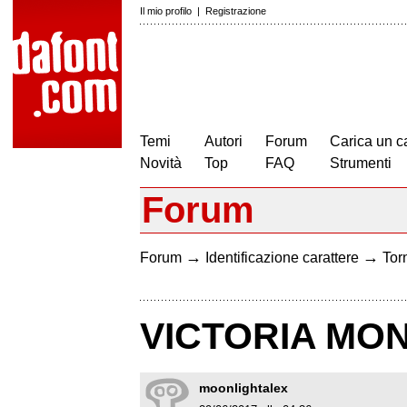
Il mio profilo
|
Registrazione
Temi
Autori
Forum
Carica un c
Novità
Top
FAQ
Strumenti
Forum
→
→
Forum
Identificazione carattere
Torn
VICTORIA MO
moonlightalex