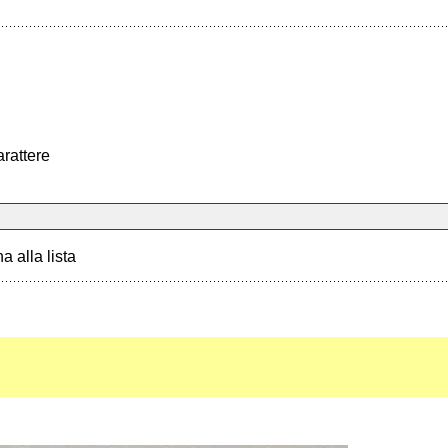
arattere
a alla lista