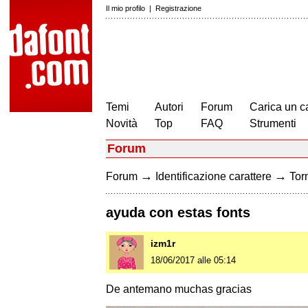
Il mio profilo
|
Registrazione
Temi
Autori
Forum
Carica un c
Novità
Top
FAQ
Strumenti
Forum
→
→
Forum
Identificazione carattere
Torn
ayuda con estas fonts
izm1r
18/06/2017 alle 05:14
De antemano muchas gracias