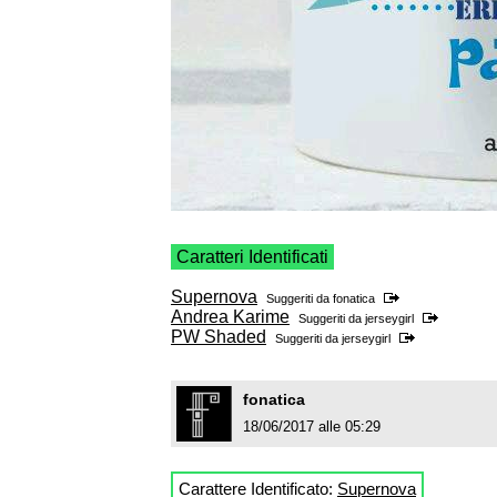
Caratteri Identificati
Supernova
Suggeriti da
fonatica
Andrea Karime
Suggeriti da
jerseygirl
PW Shaded
Suggeriti da
jerseygirl
fonatica
18/06/2017 alle 05:29
Carattere Identificato:
Supernova