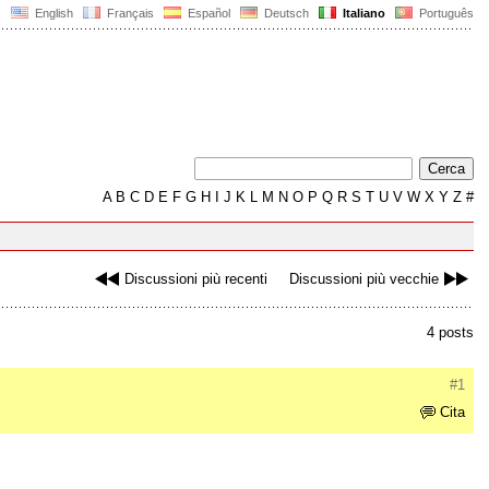
English
Français
Español
Deutsch
Italiano
Português
A
B
C
D
E
F
G
H
I
J
K
L
M
N
O
P
Q
R
S
T
U
V
W
X
Y
Z
#
Discussioni più recenti
Discussioni più vecchie
4 posts
#1
Cita