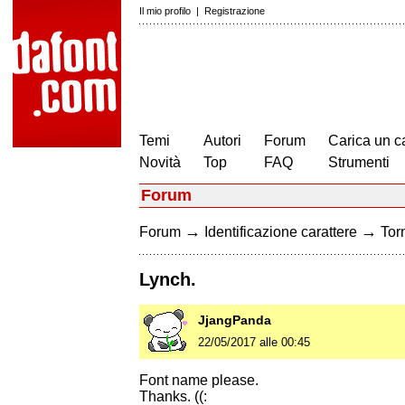
Il mio profilo
|
Registrazione
Temi
Autori
Forum
Carica un c
Novità
Top
FAQ
Strumenti
Forum
→
→
Forum
Identificazione carattere
Torn
Lynch.
JjangPanda
22/05/2017 alle 00:45
Font name please.
Thanks. ((: