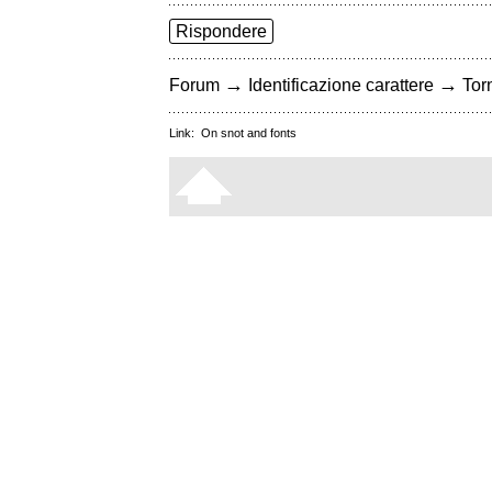
Rispondere
→
→
Forum
Identificazione carattere
Torn
Link:
On snot and fonts