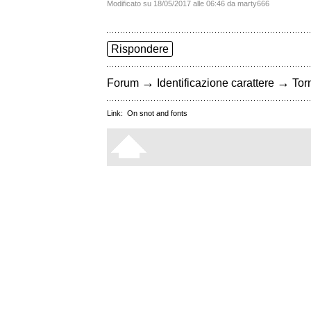
Modificato su 18/05/2017 alle 06:46 da marty666
Rispondere
→
→
Forum
Identificazione carattere
Torn
Link:
On snot and fonts