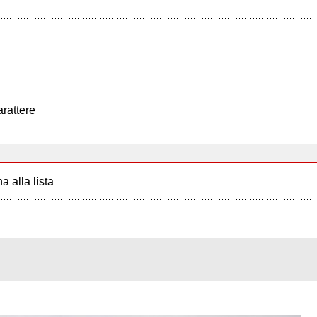
arattere
a alla lista