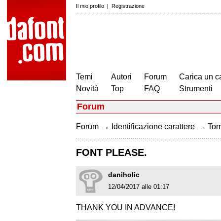
Il mio profilo
|
Registrazione
Temi
Autori
Forum
Carica un c
Novità
Top
FAQ
Strumenti
Forum
→
→
Forum
Identificazione carattere
Torn
FONT PLEASE.
daniholic
12/04/2017 alle 01:17
THANK YOU IN ADVANCE!