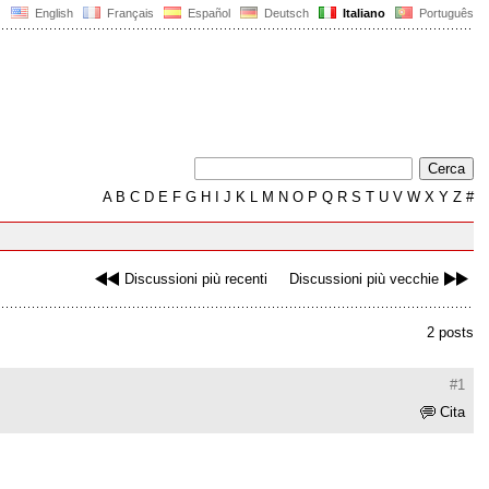
English
Français
Español
Deutsch
Italiano
Português
A
B
C
D
E
F
G
H
I
J
K
L
M
N
O
P
Q
R
S
T
U
V
W
X
Y
Z
#
Discussioni più recenti
Discussioni più vecchie
2 posts
#1
Cita