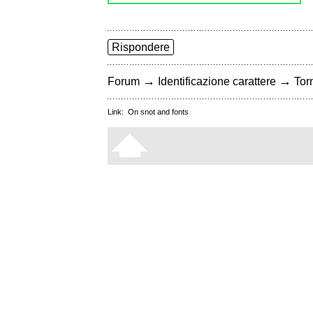
Rispondere
→
→
Forum
Identificazione carattere
Torn
Link:
On snot and fonts