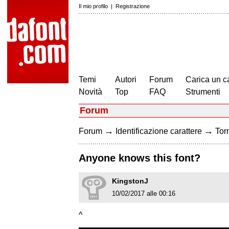
Il mio profilo
|
Registrazione
Temi
Autori
Forum
Carica un c
Novità
Top
FAQ
Strumenti
Forum
→
→
Forum
Identificazione carattere
Torn
Anyone knows this font?
KingstonJ
10/02/2017 alle 00:16
^