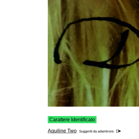
Carattere Identificato
Aquiline Two
Suggeriti da
adamtrons