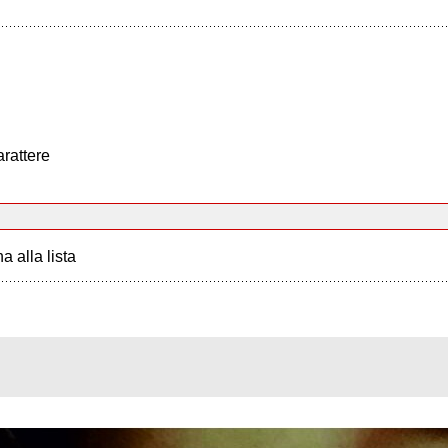
arattere
a alla lista