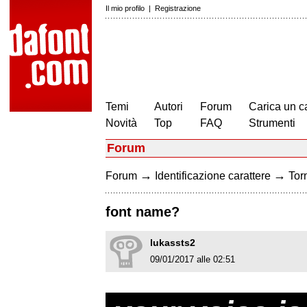
Il mio profilo
|
Registrazione
Temi
Autori
Forum
Carica un c
Novità
Top
FAQ
Strumenti
Forum
→
→
Forum
Identificazione carattere
Torn
font name?
lukassts2
09/01/2017 alle 02:51