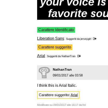
Carattere Identificato
Liberation Sans
Suggeriti da
jerseygirl
Carattere suggerito
Arial
Suggeriti da
NathanTran
NathanTran
09/01/2017 alle 03:58
I think this is Arial Italic.
Carattere suggerito:
Arial
Modificato su 09/01/2017 alle 16:17 da frd