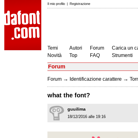
Il mio profilo
|
Registrazione
Temi
Autori
Forum
Carica un c
Novità
Top
FAQ
Strumenti
Forum
→
→
Forum
Identificazione carattere
Torn
what the font?
guuilima
18/12/2016 alle 19:16