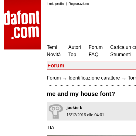
Il mio profilo
|
Registrazione
Temi
Autori
Forum
Carica un c
Novità
Top
FAQ
Strumenti
Forum
→
→
Forum
Identificazione carattere
Torn
me and my house font?
jackie b
16/12/2016 alle 04:01
TIA