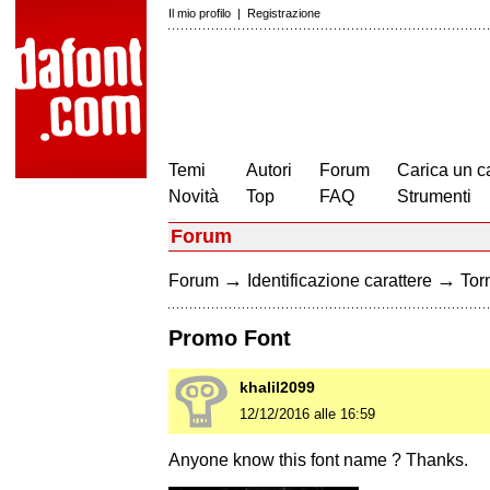
Il mio profilo
|
Registrazione
Temi
Autori
Forum
Carica un c
Novità
Top
FAQ
Strumenti
Forum
→
→
Forum
Identificazione carattere
Torn
Promo Font
khalil2099
12/12/2016 alle 16:59
Anyone know this font name ? Thanks.