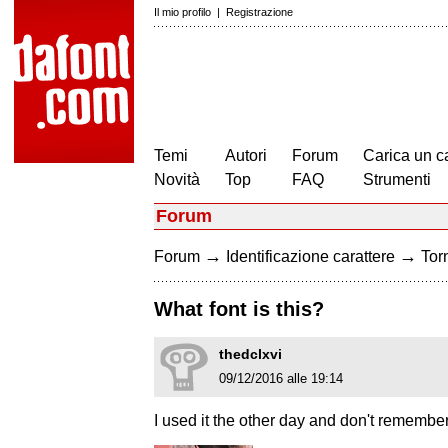
Il mio profilo
|
Registrazione
Temi
Autori
Forum
Carica un c
Novità
Top
FAQ
Strumenti
Forum
→
→
Forum
Identificazione carattere
Torn
What font is this?
thedclxvi
09/12/2016 alle 19:14
I used it the other day and don't remember 