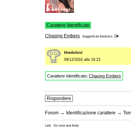
Carattere Identificato
Chasing Embers
Suggeriti da
thedclxvi
thedclxvi
09/12/2016 alle 19:23
Carattere Identificato:
Chasing Embers
Rispondere
→
→
Forum
Identificazione carattere
Torn
Link:
On snot and fonts