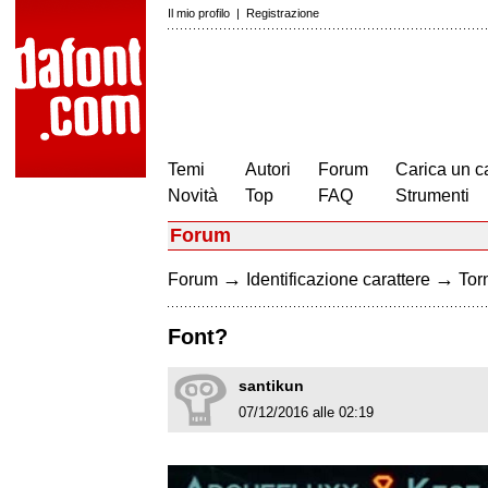
Il mio profilo
|
Registrazione
Temi
Autori
Forum
Carica un c
Novità
Top
FAQ
Strumenti
Forum
→
→
Forum
Identificazione carattere
Torn
Font?
santikun
07/12/2016 alle 02:19