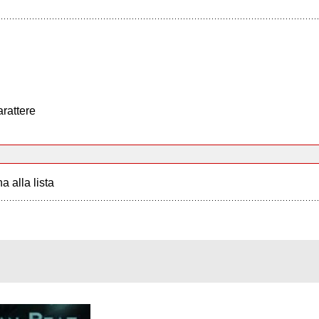
arattere
a alla lista