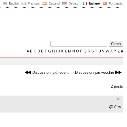
English
Français
Español
Deutsch
Italiano
Português
A
B
C
D
E
F
G
H
I
J
K
L
M
N
O
P
Q
R
S
T
U
V
W
X
Y
Z
#
Discussioni più recenti
Discussioni più vecchie
2 posts
#1
Cita