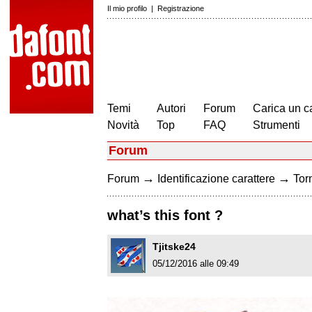
Il mio profilo
|
Registrazione
Temi
Autori
Forum
Carica un c
Novità
Top
FAQ
Strumenti
Forum
→
→
Forum
Identificazione carattere
Torn
what’s this font ?
Tjitske24
05/12/2016 alle 09:49