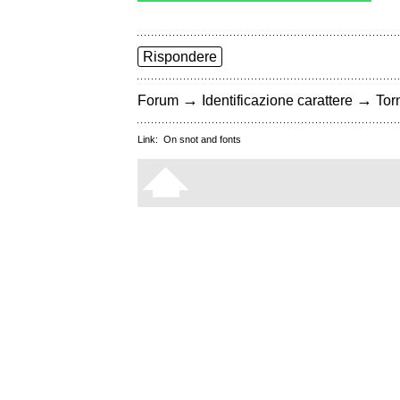
Rispondere
→
→
Forum
Identificazione carattere
Torn
Link:
On snot and fonts