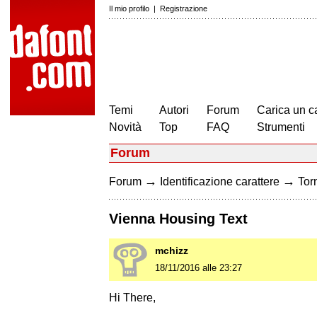
Il mio profilo
|
Registrazione
Temi
Autori
Forum
Carica un c
Novità
Top
FAQ
Strumenti
Forum
→
→
Forum
Identificazione carattere
Torn
Vienna Housing Text
mchizz
18/11/2016 alle 23:27
Hi There,