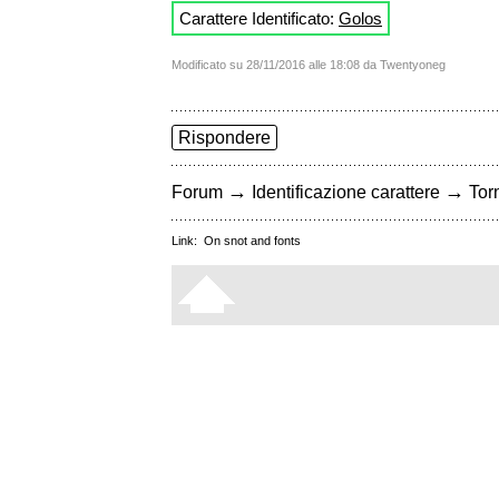
Carattere Identificato:
Golos
Modificato su 28/11/2016 alle 18:08 da Twentyoneg
Rispondere
→
→
Forum
Identificazione carattere
Torn
Link:
On snot and fonts