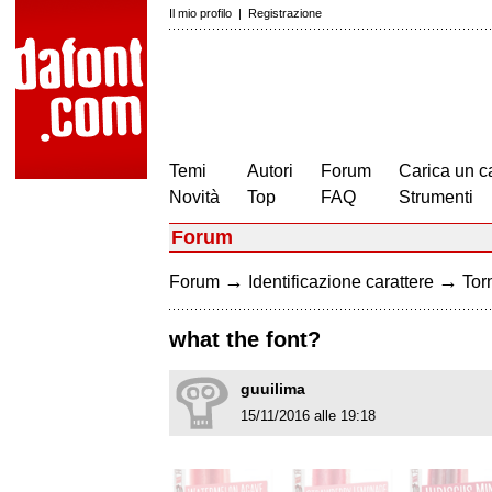
Il mio profilo
|
Registrazione
Temi
Autori
Forum
Carica un c
Novità
Top
FAQ
Strumenti
Forum
→
→
Forum
Identificazione carattere
Torn
what the font?
guuilima
15/11/2016 alle 19:18